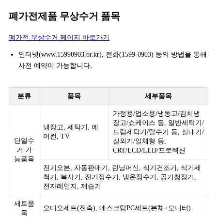
폐가전제품 무상수거 품목
폐가전 무상수거 페이지 바로가기
인터넷(www.15990903.or.kr), 전화(1599-0903) 등의 방법을 통해
사전 예약이 가능합니다.
분류
품목
세부품목
가정용/업소용/냉동고/김치냉
장고/쇼케이스 등, 일반세탁기/
냉장고, 세탁기, 에
드럼세탁기/탈수기 등, 실내기/
어컨, TV
단일수
실외기/일체형 등,
거 가
CRT/LCD/LED/프로젝션
능품목
전기오븐, 자동판매기, 런닝머신, 식기건조기, 식기세
척기, 복사기, 전기정수기, 냉온정수기, 공기청정기,
전자레인지, 제습기
세트품
오디오세트(전축), 데스크탑PC세트(본체+모니터)
목