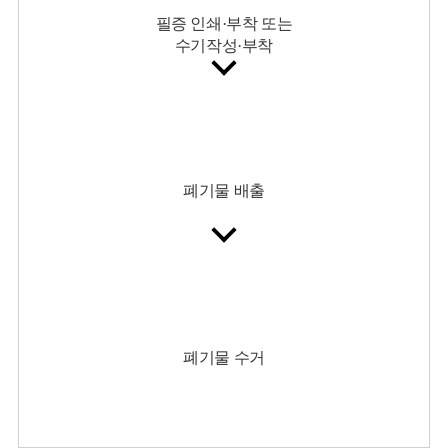
필증 인쇄·부착 또는
수기작성·부착
폐기물 배출
폐기물 수거